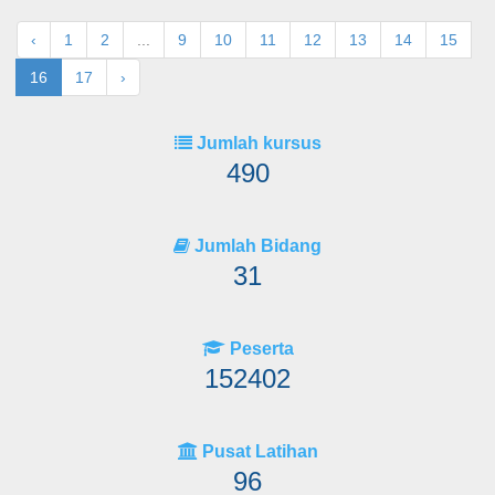
‹
1
2
...
9
10
11
12
13
14
15
16
17
›
Jumlah kursus
490
Jumlah Bidang
31
Peserta
152402
Pusat Latihan
96