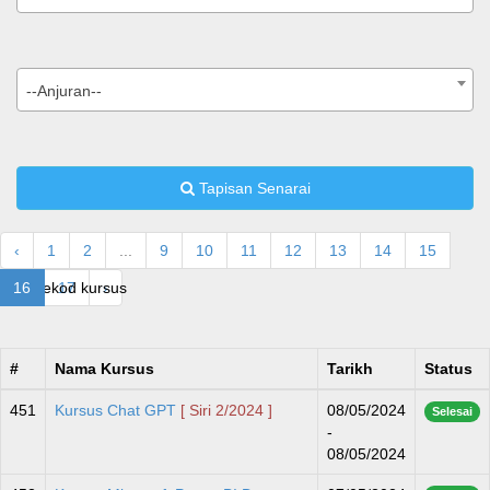
--Anjuran--
Tapisan Senarai
‹
1
2
...
9
10
11
12
13
14
15
490
16
rekod kursus
17
›
#
Nama Kursus
Tarikh
Status
451
Kursus Chat GPT
[ Siri 2/2024 ]
08/05/2024
Selesai
-
08/05/2024