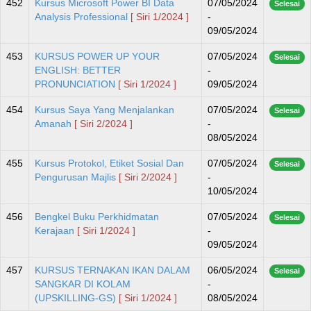
452
Kursus Microsoft Power BI Data
07/05/2024
Selesai
Analysis Professional
[ Siri 1/2024 ]
-
09/05/2024
453
KURSUS POWER UP YOUR
07/05/2024
Selesai
ENGLISH: BETTER
-
PRONUNCIATION
[ Siri 1/2024 ]
09/05/2024
454
Kursus Saya Yang Menjalankan
07/05/2024
Selesai
Amanah
[ Siri 2/2024 ]
-
08/05/2024
455
Kursus Protokol, Etiket Sosial Dan
07/05/2024
Selesai
Pengurusan Majlis
[ Siri 2/2024 ]
-
10/05/2024
456
Bengkel Buku Perkhidmatan
07/05/2024
Selesai
Kerajaan
[ Siri 1/2024 ]
-
09/05/2024
457
KURSUS TERNAKAN IKAN DALAM
06/05/2024
Selesai
SANGKAR DI KOLAM
-
(UPSKILLING-GS)
[ Siri 1/2024 ]
08/05/2024