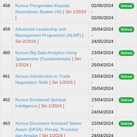
458
Kursus Pengenalan Kepada
02/05/2024
Selesai
Kecerdasan Buatan (AI)
[ Siri 1/2024
-
]
02/05/2024
459
Advanced Leadership and
26/04/2024
Selesai
Management Programme (ALMP)
[
-
Siri 2/2024 ]
24/05/2024
460
Kursus Big Data Analytics Using
23/04/2024
Selesai
Speedminer (Fundamentals)
[ Siri
-
1/2024 ]
25/04/2024
461
Kursus Introduction to Trade
23/04/2024
Selesai
Negotiation Skills
[ Siri 1/2024 ]
-
25/04/2024
462
Kursus Emotional Spiritual
23/04/2024
Selesai
Intelligence
[ Siri 1/2024 ]
-
24/04/2024
463
Kursus Ekosistem Kondusif Sektor
22/04/2024
Selesai
Awam (EKSA): Prinsip, Prosedur
-
dan Amalan
[ Siri 1/2024 ]
24/04/2024