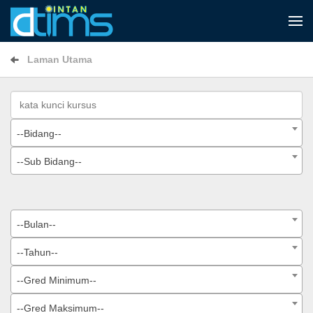
Laman Utama
--Bidang--
--Sub Bidang--
--Bulan--
--Tahun--
--Gred Minimum--
--Gred Maksimum--