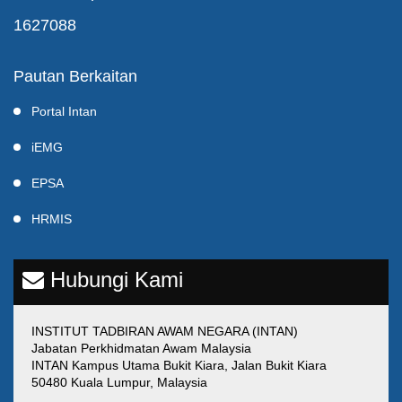
1627088
Pautan Berkaitan
Portal Intan
iEMG
EPSA
HRMIS
Hubungi Kami
INSTITUT TADBIRAN AWAM NEGARA (INTAN)
Jabatan Perkhidmatan Awam Malaysia
INTAN Kampus Utama Bukit Kiara, Jalan Bukit Kiara
50480 Kuala Lumpur, Malaysia