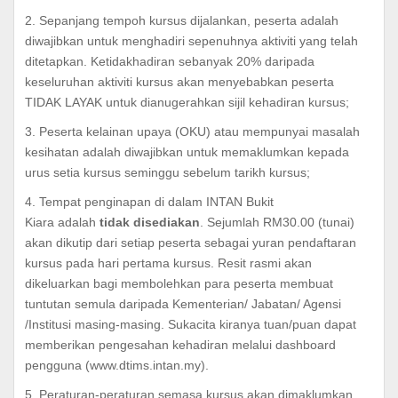
2. Sepanjang tempoh kursus dijalankan, peserta adalah
diwajibkan untuk menghadiri sepenuhnya aktiviti yang telah
ditetapkan. Ketidakhadiran sebanyak 20% daripada
keseluruhan aktiviti kursus akan menyebabkan peserta
TIDAK LAYAK untuk dianugerahkan sijil kehadiran kursus;
3. Peserta kelainan upaya (OKU) atau mempunyai masalah
kesihatan adalah diwajibkan untuk memaklumkan kepada
urus setia kursus seminggu sebelum tarikh kursus;
4. Tempat penginapan di dalam INTAN Bukit
Kiara adalah
tidak disediakan
. Sejumlah RM30.00 (tunai)
akan dikutip dari setiap peserta sebagai yuran pendaftaran
kursus pada hari pertama kursus. Resit rasmi akan
dikeluarkan bagi membolehkan para peserta membuat
tuntutan semula daripada Kementerian/ Jabatan/ Agensi
/Institusi masing-masing. Sukacita kiranya tuan/puan dapat
memberikan pengesahan kehadiran melalui dashboard
pengguna (www.dtims.intan.my).
5. Peraturan-peraturan semasa kursus akan dimaklumkan